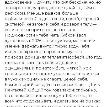
вдохновении и думать, что сил бесконечно, но
эта карта предупреждает: не путай подъём с
ресурсом. Меньше рывков, больше
стабильности. Следи за сном, водой, нервной
системой, не загоняй себя и доверяй телу —
если оно говорит стоп, значит стоп.
По духовности у тебя Мать Кубков. Твоя
духовность в 2026 — в интуиции, мягкости и
умении держать внутри тихую воду. Тебя
исцеляет красота, творчество, музыка,
природа, домашняя тёплая атмосфера. Это год,
где важно слышать себя и доверять
ощущениям. И при этом быть мягкой, но с
границами: не тащить чужое, не растворяться
в чужих эмоциях, не спасать ценой себя.
Комментарий колоды на весь расклад — Дочь
Пентаклей. Общий тон года такой: спокойно,
по шагам, без лишнего шума. Тебе не надо
всем что-то доказывать и делать всё на рывках.
Твоя сила в маленьких понятных действиях, в