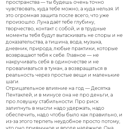
пространства — ты будешь очень точно
чувствовать, куда тебе можно, а куда нельзя. И
это огромная защита после всего, что уже
произошло. Луна даёт тебе глубину,
творчество, контакт с собой, и в трудные
моменты тебя будут вытаскивать не споры и не
доказательства, а тишина, вода, музыка,
дневник, природа, любые практики, которые
возвращают тебя к себе. Главное — не
накручивать себя в одиночестве и не
проваливаться в туман, а возвращаться в
реальность через простые вещи и маленькие
шаги.
Отрицательное влияние на год — Десятка
Пентаклей, и в минусе она не про деньги, а
про ловушку стабильности. Про риск
залипнуть в мысли надо удержать, надо
обеспечить, надо чтобы было как правильно, и
из-за этого терпеть неудобное просто потому,
что оно привычное и вроде надёжное. Она