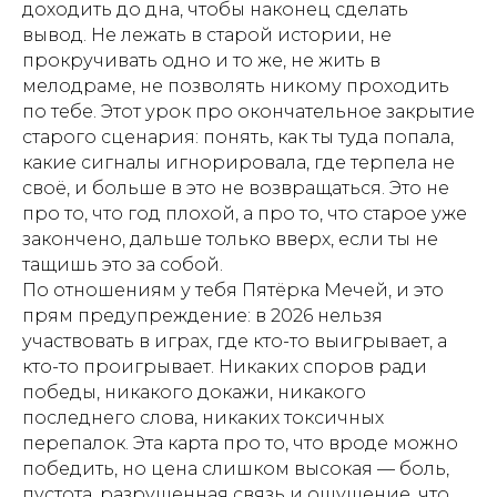
доходить до дна, чтобы наконец сделать
вывод. Не лежать в старой истории, не
прокручивать одно и то же, не жить в
мелодраме, не позволять никому проходить
по тебе. Этот урок про окончательное закрытие
старого сценария: понять, как ты туда попала,
какие сигналы игнорировала, где терпела не
своё, и больше в это не возвращаться. Это не
про то, что год плохой, а про то, что старое уже
закончено, дальше только вверх, если ты не
тащишь это за собой.
По отношениям у тебя Пятёрка Мечей, и это
прям предупреждение: в 2026 нельзя
участвовать в играх, где кто-то выигрывает, а
кто-то проигрывает. Никаких споров ради
победы, никакого докажи, никакого
последнего слова, никаких токсичных
перепалок. Эта карта про то, что вроде можно
победить, но цена слишком высокая — боль,
пустота, разрушенная связь и ощущение, что