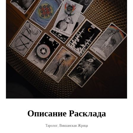
Описание Расклада
Таролог, Викканская Жрица