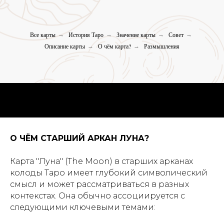
Все карты
История Таро
Значение карты
Совет
→
→
→
→
Описание карты
О чём карта?
Размышления
→
→
О ЧЁМ СТАРШИЙ АРКАН ЛУНА?
Карта "Луна" (The Moon) в старших арканах
колоды Таро имеет глубокий символический
смысл и может рассматриваться в разных
контекстах. Она обычно ассоциируется с
следующими ключевыми темами: