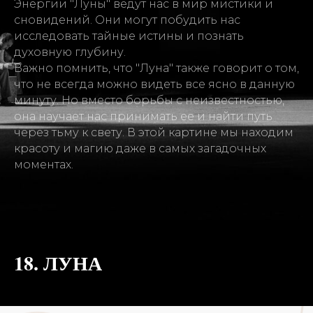
Энергии "Луны" ведут нас в мир мистики и
сновидений. Они могут побудить нас
исследовать тайные истины и познать
духовную глубину.
Важно помнить, что "Луна" также говорит о том,
что не всегда можно видеть все ясно в данную
минуту. Но вместо борьбы с неизвестностью,
она научает нас принимать ее и найти путь
через тьму к свету. В этой картине мы находим
красоту и магию даже в самых загадочных
моментах.
18. ЛУНА
18. ЛУНА