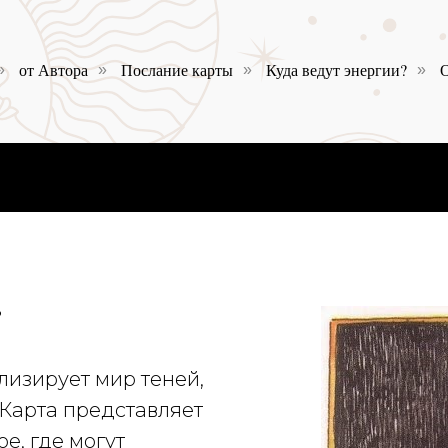
от Автора
Послание карты
Куда ведут энергии?
О
»
»
»
»
?
лизирует мир теней,
 Карта представляет
е, где могут