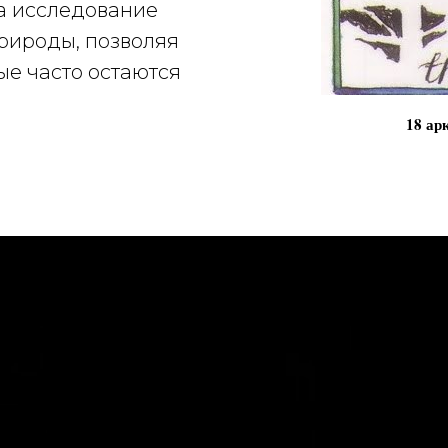
а исследование
природы, позволяя
ые часто остаются
18 ар