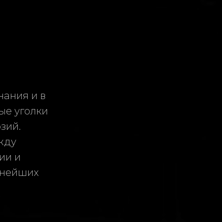
нания и в
ые уголки
зий.
жду
ии и
мнейших