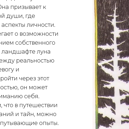
Она призывает к
й души, где
аспекты личности.
гает о возможности
нием собственного
м ландшафте луна
между реальностью
евогу и
ройти через этот
остью, он может
ниманию себя.
, что в путешествии
аний и тайн, можно
запутывающие опыты.